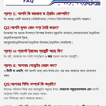
প্রশ্ন 1: আপনি কি কারখানা বা ট্রেডিং কোম্পানি?
উঃ আমরা একটি কারখানা।
ডব্লিউ
আমরা পেশাদার নির্মাতা
উপাদান হ্যান্ডলিং সরঞ্জাম।
Q
2
:
আপনি মূলত কোন পণ্য তৈরি করেন?
উঃ
আমরা সব ধরনের উৎপাদনে বিশেষজ্ঞ
উপাদান হ্যান্ডলিং যানবাহন
,
যেমন
হাত
/আধা বৈদ্যুতিক/
বৈদ্যুতিক
প্যালেট ট্রাক,
ম্যানুয়াল/বৈদ্যুতিক/অর্ধ-বৈদ্যুতিক স্ট্যাকার,বৈদ্যুতিক ফোরক্লিফ্ট।
প্রশ্ন ৩ঃ প্যালেট ট্রাকের গ্যারান্টি আছে কি?
উঃ হ্যাঁ, আমাদের সব পণ্যই সম্পূর্ণরূপে
১ বছর
প্রধান অংশের গ্যারান্টি।
প্রশ্ন 4: আপনার পেমেন্টের মেয়াদ কত?
এ
:
টি/টি বা এল/সি
, যদি আপনি অন্য কোন উপায় চান, দয়া করে আমাদের সাথে যোগাযোগ
করুন.
Q5
:
আপনার শিপিং সম্পর্কে কি
পদ্ধতি
?
উত্তরঃ পরিবহন নির্ভর করে ক্লায়েন্টের পছন্দের উপর।
সাধারণত সমুদ্রপথে
অথবা রেল
.
আপনি
অন্যান্য শিপিং পদ্ধতি চয়ন করতে পারেন
এবং শিপিংয়ের আগে আমাদের জানান।