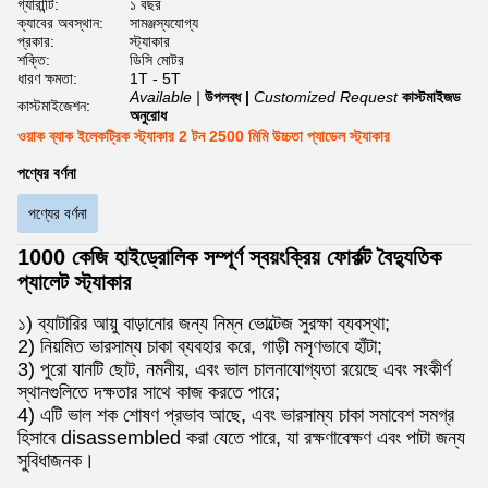
গ্যারান্টি:
১ বছর
ক্যাবের অবস্থান:
সামঞ্জস্যযোগ্য
প্রকার:
স্ট্যাকার
শক্তি:
ডিসি মোটর
ধারণ ক্ষমতা:
1T - 5T
Available |
উপলব্ধ |
Customized Request
কাস্টমাইজড
কাস্টমাইজেশন:
অনুরোধ
ওয়াক ব্যাক ইলেকট্রিক স্ট্যাকার 2 টন 2500 মিমি উচ্চতা প্যাডেল স্ট্যাকার
পণ্যের বর্ণনা
পণ্যের বর্ণনা
1000 কেজি হাইড্রোলিক সম্পূর্ণ স্বয়ংক্রিয় ফোর্কল্ট বৈদ্যুতিক
প্যালেট স্ট্যাকার
১) ব্যাটারির আয়ু বাড়ানোর জন্য নিম্ন ভোল্টেজ সুরক্ষা ব্যবস্থা;
2) নিয়মিত ভারসাম্য চাকা ব্যবহার করে, গাড়ী মসৃণভাবে হাঁটা;
3) পুরো যানটি ছোট, নমনীয়, এবং ভাল চালনাযোগ্যতা রয়েছে এবং সংকীর্ণ
স্থানগুলিতে দক্ষতার সাথে কাজ করতে পারে;
4) এটি ভাল শক শোষণ প্রভাব আছে, এবং ভারসাম্য চাকা সমাবেশ সমগ্র
হিসাবে disassembled করা যেতে পারে, যা রক্ষণাবেক্ষণ এবং পাটা জন্য
সুবিধাজনক।