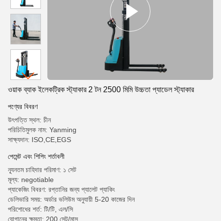
ওয়াক ব্যাক ইলেকট্রিক স্ট্যাকার 2 টন 2500 মিমি উচ্চতা প্যাডেল স্ট্যাকার
পণ্যের বিবরণ
উৎপত্তি স্থল: চীন
পরিচিতিমুলক নাম: Yanming
সাক্ষ্যদান: ISO,CE,EGS
পেমেন্ট এবং শিপিং শর্তাবলী
ন্যূনতম চাহিদার পরিমাণ: ১ সেট
মূল্য: negotiable
প্যাকেজিং বিবরণ: রপ্তানির জন্য প্যালেট প্যাকিং
ডেলিভারি সময়: অর্ডার ভলিউম অনুযায়ী 5-20 কাজের দিন
পরিশোধের শর্ত: টি/টি, এল/সি
যোগানের ক্ষমতা: 200 সেট/মাস