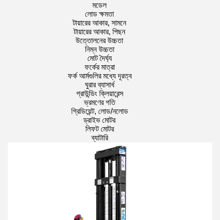
মডেল
লোড ক্ষমতা
টায়ারের আকার, সামনে
টায়ারের আকার, পিছন
উত্তোলনের উচ্চতা
নিম্ন উচ্চতা
মোট দৈর্ঘ্য
ফর্কের মাত্রা
ফর্ক আর্মগুলির মধ্যে দূরত্ব
ঘুরার ব্যাসার্ধ
গ্রাউন্ডিং ক্লিয়ারেন্স
ভ্রমণের গতি
গ্রিডিয়েন্ট, লোড/নলোড
ড্রাইভ মোটর
লিফট মোটর
ব্যাটারি