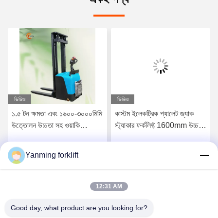
ভিডিও
ভিডিও
১.৫ টন ক্ষমতা এবং ১৬০০-৩০০০মিমি
কাস্টম ইলেকট্রিক প্যালেট জ্যাক
উত্তোলন উচ্চতা সহ ওয়াকি
স্ট্যাকার ফর্কলিফ্ট 1600mm উচ্চতা
ইলেকট্রিক স্ট্যাকার ফর্কলিফট, এসি/
পথচারী শক্তি
ডিসি ড্রাইভ মোটর দ্বারা চালিত
Yanming forklift
সেরা মূল্য পান
সেরা মূল্য পান
12:31 AM
Good day, what product are you looking for?