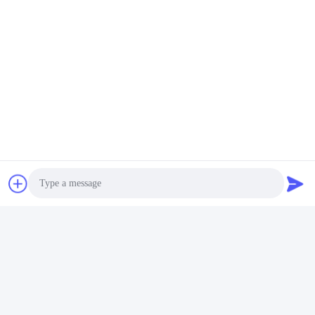
পাঠান
একই পণ্য
ভিডিও
ভিডিও
ট্রান্সপ্যালেট বৈদ্যুতিক চালিত
সিই সার্টিফাইড ইলেকট্রিক চালিত
ফোর্কলিফ্ট চার চাকা টাইপ চার চাকা
ফোর্কলিফ্ট 3 টন এসি কন্ট্রোল ইকো
Photo
বৈদ্যুতিক ফোর্কলিফ্ট ট্রাক
বন্ধুত্বপূর্ণ চার চাকা ফোর্কলিফ্ট
Video Call
সেরা মূল্য পান
সেরা মূল্য পান