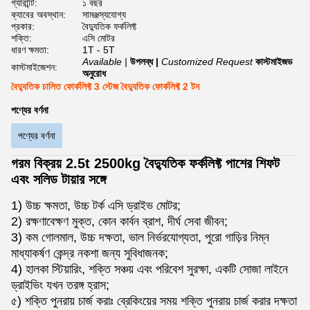
গ্যারান্টি:
১ বছর
ক্যাবের অবস্থান:
সামঞ্জস্যযোগ্য
প্রকার:
বৈদ্যুতিক ফর্কলিফ্ট
শক্তি:
এসি মোটর
ধারণ ক্ষমতা:
1T - 5T
Available |
উপলব্ধ |
Customized Request
কাস্টমাইজড
কাস্টমাইজেশন:
অনুরোধ
বৈদ্যুতিক চালিত ফোর্কলিফ্ট 3 স্টেজ বৈদ্যুতিক ফোর্কলিফ্ট 2 টন
পণ্যের বর্ণনা
পণ্যের বর্ণনা
গরম বিক্রয় 2.5t 2500kg বৈদ্যুতিক ফর্কলিফ্ট পাশের শিফট
এবং সলিড টায়ার সঙ্গে
1) উচ্চ ক্ষমতা, উচ্চ টর্ক এসি ড্রাইভ মোটর;
2) রক্ষণাবেক্ষণ মুক্ত, কোন কার্বন ব্রাশ, দীর্ঘ সেবা জীবন;
3) কম গোলমাল, উচ্চ দক্ষতা, ভাল নির্ভরযোগ্যতা, পুরো গাড়ির নিম্ন
মাধ্যাকর্ষণ কেন্দ্র নকশা জন্য সুবিধাজনক;
4) হালকা স্টিয়ারিং, শক্তি সঞ্চয় এবং পরিবেশ সুরক্ষা, একটি সোজা লাইনে
ড্রাইভিং যখন তরঙ্গ হ্রাস;
৫) শক্তি পুনরায় চার্জ করাঃ ব্রেকিংয়ের সময় শক্তি পুনরায় চার্জ করার দক্ষতা