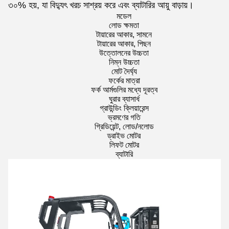
৩০% হয়, যা বিদ্যুৎ খরচ সাশ্রয় করে এবং ব্যাটারির আয়ু বাড়ায়।
মডেল
লোড ক্ষমতা
টায়ারের আকার, সামনে
টায়ারের আকার, পিছন
উত্তোলনের উচ্চতা
নিম্ন উচ্চতা
মোট দৈর্ঘ্য
ফর্কের মাত্রা
ফর্ক আর্মগুলির মধ্যে দূরত্ব
ঘুরার ব্যাসার্ধ
গ্রাউন্ডিং ক্লিয়ারেন্স
ভ্রমণের গতি
গ্রিডিয়েন্ট, লোড/নলোড
ড্রাইভ মোটর
লিফট মোটর
ব্যাটারি