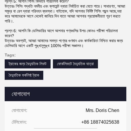
প্রশ্ন 5: আপনি শিপিং কিভাবে পরিচালনা করেন?
উত্তরঃ শিপিং পদ্ধতি নমনীয় এবং ক্লায়েন্ট দ্বারা নির্বাচিত করা যেতে পারে। সাধারণত, আমরা
সমুদ্র বা রেল দ্বারা পরিবহন ব্যবস্থা। যাইহোক, যদি আপনার নির্দিষ্ট শিপিং পছন্দ আছে,দয়া
করে আমাদেরকে আগে থেকেই জানিয়ে দিন যাতে আমরা আপনার প্রয়োজনীয়তা পূরণ করতে
পারি।.
প্রশ্ন 6: আপনি কি ডেলিভারির আগে আপনার পণ্যগুলির উপর কোনও পরীক্ষা পরিচালনা
করেন?
উত্তরঃ অবশ্যই, আমরা আমাদের সমস্ত পণ্যের গুণমান এবং কার্যকারিতা নিশ্চিত করার জন্য
ডেলিভারি আগে একটি পুঙ্খানুপুঙ্খ 100% পরীক্ষা সঞ্চালন।
Tags:
ট্রাকের জন্য বৈদ্যুতিক লিফট
ফোর্কলিফটে বৈদ্যুতিক যাত্রা
বৈদ্যুতিক ফর্কলিফ্ট ট্রাক
যোগাযোগ
যোগাযোগ:
Mrs. Doris Chen
টেলিফোন:
+86 18874025638