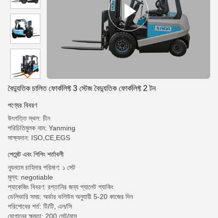
বৈদ্যুতিক চালিত ফোর্কলিফ্ট 3 স্টেজ বৈদ্যুতিক ফোর্কলিফ্ট 2 টন
পণ্যের বিবরণ
উৎপত্তি স্থল: চীন
পরিচিতিমুলক নাম: Yanming
সাক্ষ্যদান: ISO,CE,EGS
পেমেন্ট এবং শিপিং শর্তাবলী
ন্যূনতম চাহিদার পরিমাণ: ১ সেট
মূল্য: negotiable
প্যাকেজিং বিবরণ: রপ্তানির জন্য প্যালেট প্যাকিং
ডেলিভারি সময়: অর্ডার ভলিউম অনুযায়ী 5-20 কাজের দিন
পরিশোধের শর্ত: টি/টি, এল/সি
যোগানের ক্ষমতা: 200 সেট/মাস