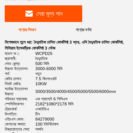
সেরা মূল্য পান
পণ্যের বিবরণ
পণ্যের বর্ণনা
বিশেষভাবে তুলে ধরা:
বৈদ্যুতিক চালিত ফোর্কলিফ্ট 3 স্তর
,
এসি বৈদ্যুতিক চালিত ফোর্কলিফ্ট
,
লিথিয়াম ইলেকট্রিক ফোর্কলিফ্ট 3 স্টেজ
মডেল নং।:
WCPD25
জ্বালানী:
বৈদ্যুতিক
লোড কেন্দ্র:
500 মিমি
উচ্চতা উত্তোলন:
3000-6000 মিমি
শর্ত:
নতুন
মোটর চালান:
7.5 কিলোওয়াট
লিফট মোটর:
10KW
সর্বোচ্চ উত্তোলন
3000/3500/4000/4500/5000/5500/6000mm
উচ্চতা:
পরিবহন প্যাকেজ:
এক প্যালেটে 6 পিসিএস
স্পেসিফিকেশন:
2182*1080*2178 মিমি
ট্রেডমার্ক:
এআইডিএ
উৎপত্তি:
চীন
এইচএস কোড:
84279000
যোগানের ক্ষমতা:
100 ইউনিট/মাস
বিক্রয়োত্তর সেবা:
সমর্থন