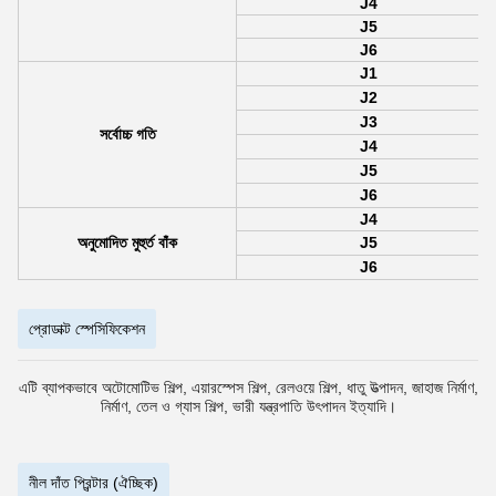
J4
J5
J6
J1
J2
J3
সর্বোচ্চ গতি
J4
J5
J6
J4
অনুমোদিত মুহুর্ত বাঁক
J5
J6
প্রোডাক্ট স্পেসিফিকেশন
এটি ব্যাপকভাবে অটোমোটিভ শিল্প, এয়ারস্পেস শিল্প, রেলওয়ে শিল্প, ধাতু উত্পাদন, জাহাজ নির্মাণ,
নির্মাণ, তেল ও গ্যাস শিল্প, ভারী যন্ত্রপাতি উৎপাদন ইত্যাদি।
নীল দাঁত প্রিন্টার (ঐচ্ছিক)