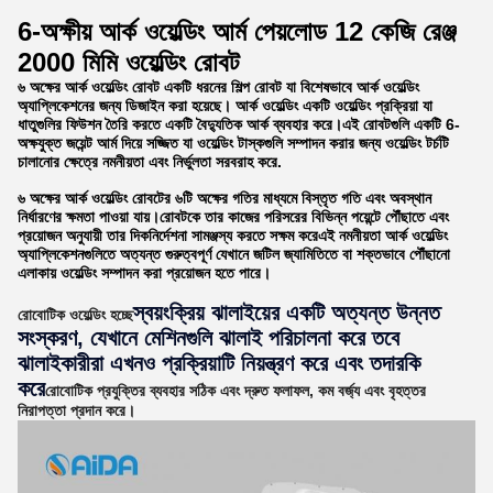
6-অক্ষীয় আর্ক ওয়েল্ডিং আর্ম পেয়লোড 12 কেজি রেঞ্জ
2000 মিমি ওয়েল্ডিং রোবট
৬ অক্ষের আর্ক ওয়েল্ডিং রোবট একটি ধরনের শিল্প রোবট যা বিশেষভাবে আর্ক ওয়েল্ডিং
অ্যাপ্লিকেশনের জন্য ডিজাইন করা হয়েছে। আর্ক ওয়েল্ডিং একটি ওয়েল্ডিং প্রক্রিয়া যা
ধাতুগুলির ফিউশন তৈরি করতে একটি বৈদ্যুতিক আর্ক ব্যবহার করে।এই রোবটগুলি একটি 6-
অক্ষযুক্ত জয়েন্ট আর্ম দিয়ে সজ্জিত যা ওয়েল্ডিং টাস্কগুলি সম্পাদন করার জন্য ওয়েল্ডিং টর্চটি
চালানোর ক্ষেত্রে নমনীয়তা এবং নির্ভুলতা সরবরাহ করে.
৬ অক্ষের আর্ক ওয়েল্ডিং রোবটের ৬টি অক্ষের গতির মাধ্যমে বিস্তৃত গতি এবং অবস্থান
নির্ধারণের ক্ষমতা পাওয়া যায়।রোবটকে তার কাজের পরিসরের বিভিন্ন পয়েন্টে পৌঁছাতে এবং
প্রয়োজন অনুযায়ী তার দিকনির্দেশনা সামঞ্জস্য করতে সক্ষম করেএই নমনীয়তা আর্ক ওয়েল্ডিং
অ্যাপ্লিকেশনগুলিতে অত্যন্ত গুরুত্বপূর্ণ যেখানে জটিল জ্যামিতিতে বা শক্তভাবে পৌঁছানো
এলাকায় ওয়েল্ডিং সম্পাদন করা প্রয়োজন হতে পারে।
স্বয়ংক্রিয় ঝালাইয়ের একটি অত্যন্ত উন্নত
রোবোটিক ওয়েল্ডিং হচ্ছে
সংস্করণ, যেখানে মেশিনগুলি ঝালাই পরিচালনা করে তবে
ঝালাইকারীরা এখনও প্রক্রিয়াটি নিয়ন্ত্রণ করে এবং তদারকি
করে
রোবোটিক প্রযুক্তির ব্যবহার সঠিক এবং দ্রুত ফলাফল, কম বর্জ্য এবং বৃহত্তর
নিরাপত্তা প্রদান করে।