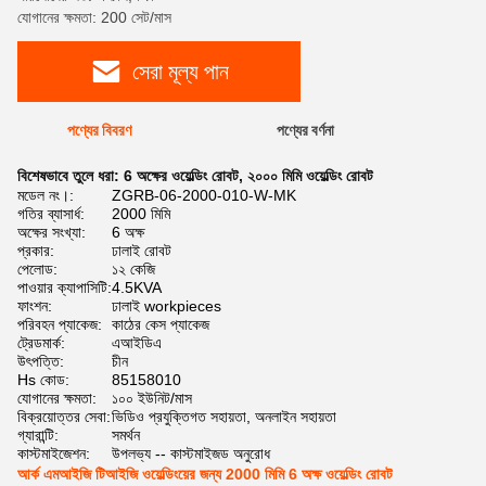
যোগানের ক্ষমতা: 200 সেট/মাস
সেরা মূল্য পান
পণ্যের বিবরণ
পণ্যের বর্ণনা
বিশেষভাবে তুলে ধরা:
6 অক্ষের ওয়েল্ডিং রোবট
,
২০০০ মিমি ওয়েল্ডিং রোবট
মডেল নং।:
ZGRB-06-2000-010-W-MK
গতির ব্যাসার্ধ:
2000 মিমি
অক্ষের সংখ্যা:
6 অক্ষ
প্রকার:
ঢালাই রোবট
পেলোড:
১২ কেজি
পাওয়ার ক্যাপাসিটি:
4.5KVA
ফাংশন:
ঢালাই workpieces
পরিবহন প্যাকেজ:
কাঠের কেস প্যাকেজ
ট্রেডমার্ক:
এআইডিএ
উৎপত্তি:
চীন
Hs কোড:
85158010
যোগানের ক্ষমতা:
১০০ ইউনিট/মাস
বিক্রয়োত্তর সেবা:
ভিডিও প্রযুক্তিগত সহায়তা, অনলাইন সহায়তা
গ্যারান্টি:
সমর্থন
কাস্টমাইজেশন:
উপলভ্য -- কাস্টমাইজড অনুরোধ
আর্ক এমআইজি টিআইজি ওয়েল্ডিংয়ের জন্য 2000 মিমি 6 অক্ষ ওয়েল্ডিং রোবট