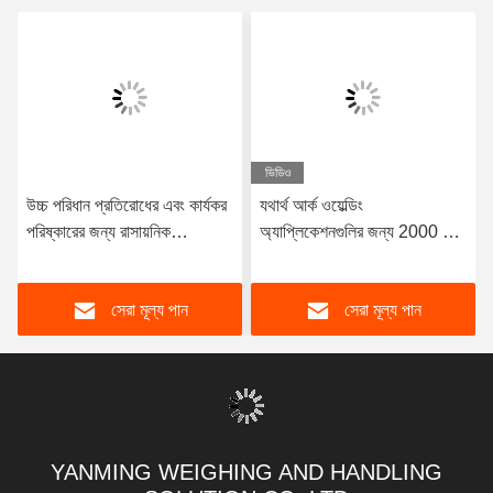
ভিডিও
উচ্চ পরিধান প্রতিরোধের এবং কার্যকর
যথার্থ আর্ক ওয়েল্ডিং
পরিষ্কারের জন্য রাসায়নিক
অ্যাপ্লিকেশনগুলির জন্য 2000 মিমি
প্রতিরোধের সাথে পলিউরেথেন
6-অক্ষ শিল্প রোবট আর্ম
কনভেয়র বেল্ট স্ক্র্যাপার
সেরা মূল্য পান
সেরা মূল্য পান
YANMING WEIGHING AND HANDLING