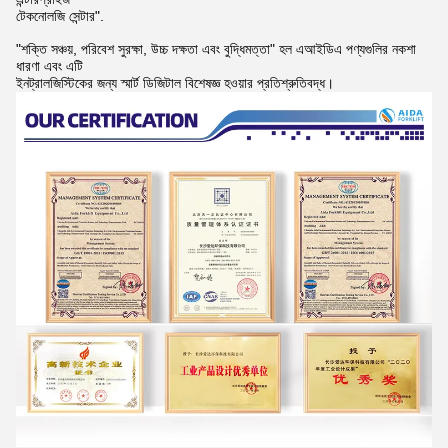
টেকনোলজি সেন্টার".
"শক্তি সঞ্চয়, পরিবেশ সুরক্ষা, উচ্চ দক্ষতা এবং বুদ্ধিমত্তা" হল এআইডিএ পণ্যগুলির নকশা
ধারণা এবং এটি
ইনট্রালজিস্টিকের জন্য স্মার্ট ডিজিটাল বিশেষজ্ঞ হওয়ার প্রতিশ্রুতিবদ্ধ।