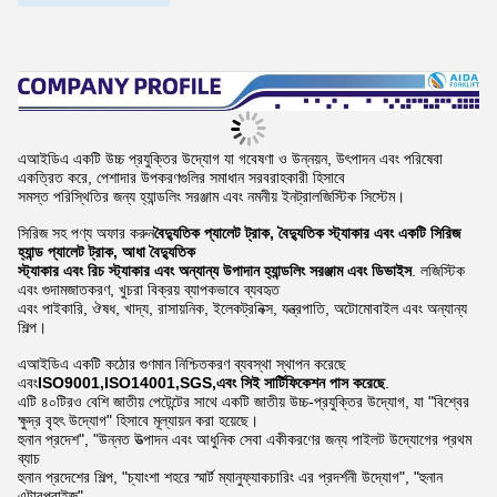
এআইডিএ একটি উচ্চ প্রযুক্তির উদ্যোগ যা গবেষণা ও উন্নয়ন, উৎপাদন এবং পরিষেবা
একত্রিত করে, পেশাদার উপকরণগুলির সমাধান সরবরাহকারী হিসাবে
সমস্ত পরিস্থিতির জন্য হ্যান্ডলিং সরঞ্জাম এবং নমনীয় ইনট্রালজিস্টিক সিস্টেম।
সিরিজ সহ পণ্য অফার করুন
বৈদ্যুতিক প্যালেট ট্রাক, বৈদ্যুতিক স্ট্যাকার এবং একটি সিরিজ
হ্যান্ড প্যালেট ট্রাক, আধা বৈদ্যুতিক
স্ট্যাকার এবং রিচ স্ট্যাকার এবং অন্যান্য উপাদান হ্যান্ডলিং সরঞ্জাম এবং ডিভাইস
. লজিস্টিক
এবং গুদামজাতকরণ, খুচরা বিক্রয় ব্যাপকভাবে ব্যবহৃত
এবং পাইকারি, ঔষধ, খাদ্য, রাসায়নিক, ইলেকট্রনিক্স, যন্ত্রপাতি, অটোমোবাইল এবং অন্যান্য
শিল্প।
এআইডিএ একটি কঠোর গুণমান নিশ্চিতকরণ ব্যবস্থা স্থাপন করেছে
এবং
ISO9001,ISO14001,SGS,এবং সিই সার্টিফিকেশন পাস করেছে
.
এটি ৪০টিরও বেশি জাতীয় পেটেন্টের সাথে একটি জাতীয় উচ্চ-প্রযুক্তির উদ্যোগ, যা "বিশ্বের
ক্ষুদ্র বৃহৎ উদ্যোগ" হিসাবে মূল্যায়ন করা হয়েছে।
হুনান প্রদেশ", "উন্নত উত্পাদন এবং আধুনিক সেবা একীকরণের জন্য পাইলট উদ্যোগের প্রথম
ব্যাচ
হুনান প্রদেশের শিল্প, "চ্যাংশা শহরে স্মার্ট ম্যানুফ্যাকচারিং এর প্রদর্শনী উদ্যোগ", "হুনান
এন্টারপ্রাইজ"