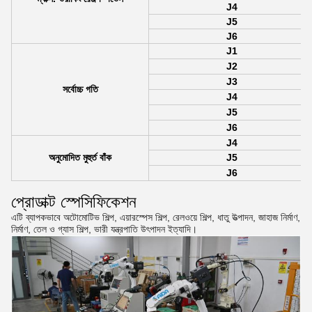
J4
J5
J6
J1
J2
J3
সর্বোচ্চ গতি
J4
J5
J6
J4
অনুমোদিত মুহুর্ত বাঁক
J5
J6
প্রোডাক্ট স্পেসিফিকেশন
এটি ব্যাপকভাবে অটোমোটিভ শিল্প, এয়ারস্পেস শিল্প, রেলওয়ে শিল্প, ধাতু উত্পাদন, জাহাজ নির্মাণ,
নির্মাণ, তেল ও গ্যাস শিল্প, ভারী যন্ত্রপাতি উৎপাদন ইত্যাদি।