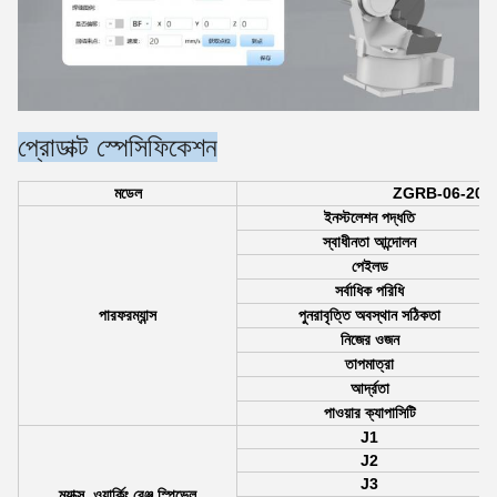
প্রোডাক্ট স্পেসিফিকেশন
মডেল
ZGRB-06-200
ইনস্টলেশন পদ্ধতি
স্বাধীনতা আন্দোলন
পেইলড
সর্বাধিক পরিধি
পারফরম্যান্স
পুনরাবৃত্তি অবস্থান সঠিকতা
নিজের ওজন
তাপমাত্রা
আর্দ্রতা
পাওয়ার ক্যাপাসিটি
J1
J2
J3
ম্যাক্স. ওয়ার্কিং রেঞ্জ স্পিভেল