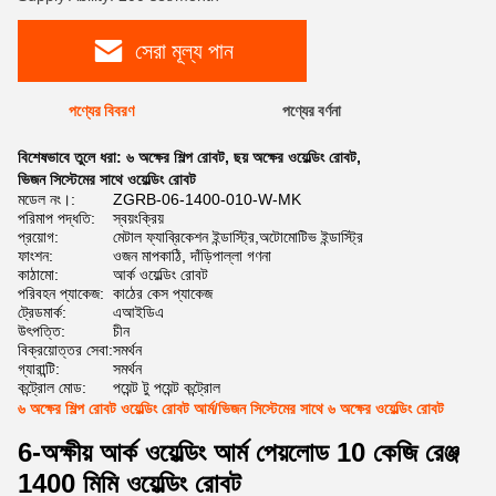
সেরা মূল্য পান
পণ্যের বিবরণ
পণ্যের বর্ণনা
বিশেষভাবে তুলে ধরা:
৬ অক্ষের শিল্প রোবট
,
ছয় অক্ষের ওয়েল্ডিং রোবট
,
ভিজন সিস্টেমের সাথে ওয়েল্ডিং রোবট
মডেল নং।:
ZGRB-06-1400-010-W-MK
পরিমাপ পদ্ধতি:
স্বয়ংক্রিয়
প্রয়োগ:
মেটাল ফ্যাব্রিকেশন ইন্ডাস্ট্রি,অটোমোটিভ ইন্ডাস্ট্রি
ফাংশন:
ওজন মাপকাঠি, দাঁড়িপাল্লা গণনা
কাঠামো:
আর্ক ওয়েল্ডিং রোবট
পরিবহন প্যাকেজ:
কাঠের কেস প্যাকেজ
ট্রেডমার্ক:
এআইডিএ
উৎপত্তি:
চীন
বিক্রয়োত্তর সেবা:
সমর্থন
গ্যারান্টি:
সমর্থন
কন্ট্রোল মোড:
পয়েন্ট টু পয়েন্ট কন্ট্রোল
৬ অক্ষের শিল্প রোবট ওয়েল্ডিং রোবট আর্ম/ভিজন সিস্টেমের সাথে ৬ অক্ষের ওয়েল্ডিং রোবট
6-অক্ষীয় আর্ক ওয়েল্ডিং আর্ম পেয়লোড 10 কেজি রেঞ্জ
1400 মিমি ওয়েল্ডিং রোবট