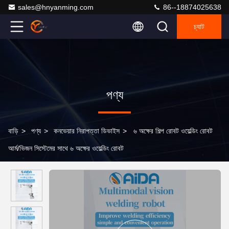
sales@hnyanming.com
86--18874025638
চ্যাট
পণ্য
বাড়ি
>
পণ্য
>
কনভেয়ার নিরাপত্তা ডিভাইস
>
৬ অক্ষের শিল্প রোবট ওয়েল্ডিং রোবট
আর্ম/ভিজন সিস্টেমের সাথে ৬ অক্ষের ওয়েল্ডিং রোবট