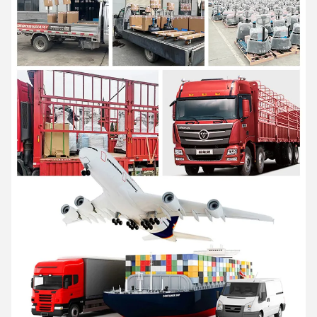
এআইডিএ একটি উচ্চ প্রযুক্তির উদ্যোগ যা গবেষণা ও উন্নয়ন, উৎপাদন এবং পরিষেবা
একত্রিত করে, পেশাদার উপকরণগুলির সমাধান সরবরাহকারী হিসাবে
সমস্ত পরিস্থিতির জন্য হ্যান্ডলিং সরঞ্জাম এবং নমনীয় ইনট্রালজিস্টিক সিস্টেম।
সিরিজ সহ পণ্য অফার করুন
বৈদ্যুতিক প্যালেট ট্রাক, বৈদ্যুতিক স্ট্যাকার এবং একটি সিরিজ
হ্যান্ড প্যালেট ট্রাক, আধা বৈদ্যুতিক
স্ট্যাকার এবং রিচ স্ট্যাকার এবং অন্যান্য উপাদান হ্যান্ডলিং সরঞ্জাম
. লজিস্টিক এবং
গুদামজাতকরণ, খুচরা বিক্রয় ব্যাপকভাবে ব্যবহৃত
এবং পাইকারি, ঔষধ, খাদ্য, রাসায়নিক, ইলেকট্রনিক্স, যন্ত্রপাতি, অটোমোবাইল এবং অন্যান্য
শিল্প।
এআইডিএ একটি কঠোর গুণমান নিশ্চিতকরণ ব্যবস্থা স্থাপন করেছে
এবং
ISO9001,ISO14001,SGS,এবং সিই সার্টিফিকেশন পাস করেছে
.
এটি ৪০টিরও বেশি জাতীয় পেটেন্টের সাথে একটি জাতীয় উচ্চ-প্রযুক্তির উদ্যোগ, যা "বিশ্বের
ক্ষুদ্র বৃহৎ উদ্যোগ" হিসাবে মূল্যায়ন করা হয়েছে।
হুনান প্রদেশ", "উন্নত উত্পাদন এবং আধুনিক সেবা একীকরণের জন্য পাইলট উদ্যোগের প্রথম
ব্যাচ
হুনান প্রদেশের শিল্প, "চ্যাংশা শহরে স্মার্ট ম্যানুফ্যাকচারিং এর প্রদর্শনী উদ্যোগ", "হুনান
এন্টারপ্রাইজ"
টেকনোলজি সেন্টার".
"শক্তি সঞ্চয়, পরিবেশ সুরক্ষা, উচ্চ দক্ষতা এবং বুদ্ধিমত্তা" হল এআইডিএ পণ্যগুলির নকশা