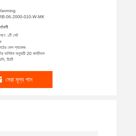
: Yanming
 ZGRB-06-2000-010-W-MK
র্তাবলী
িমাণ: ১টি সেট
e
কাঠের কেস প্যাকেজ
ডার ভলিউম অনুযায়ী 20 কার্যদিবস
সি, টি/টি
সেরা মূল্য পান