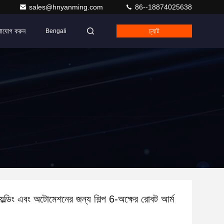
sales@hnyanming.com
86--18874025638
াযোগ করুন
চ্যাট
Bengali
্ডিং এবং অটোমেশনের জন্য শিল্প 6-অক্ষের রোবট আর্ম