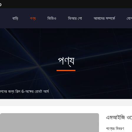
D
বাড়ি
পণ্য
ভিডিও
ভিআর শো
আমাদের সম্পর্কে
যোগ
পণ্য
নের জন্য শিল্প 6-অক্ষের রোবট আর্ম
এমআইজি ওয়েল
পণ্যের বিবরণ