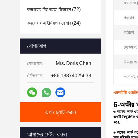
মডেল নং
কনভেয়ার নিরাপত্তা ডিভাইস
(72)
প্রয়োগ:
কনভেয়ার আইডিয়লার রোলার
(24)
কাঠামো:
যোগাযোগ
ট্রেডমার্ক:
বিক্রয় প
যোগাযোগ:
Mrs. Doris Chen
টেলিফোন:
+86 18874025638
কাস্টমাই
এমআইজি ওয়েল্ডি
6-অক্ষীয় 
এখন চ্যাট করুন
৬ অক্ষের আর্ক ওয়
একটি বৈদ্যুতিক আর
করে.
৬ অক্ষের আর্ক ওয
আমাদের মেইল ​​করুন
তার দৃষ্টিভঙ্গি স