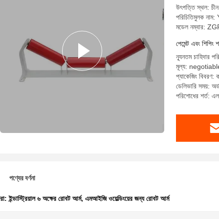
উৎপত্তি স্থল: চীন
পরিচিতিমুলক নাম
মডেল নম্বার:
পেমেন্ট এবং শিপিং শ
ন্যূনতম চাহিদার পর
মূল্য: negotiabl
প্যাকেজিং বিবরণ: 
ডেলিভারি সময়: অর্
পরিশোধের শর্ত: এল/
পণ্যের বর্ণনা
ধরা:
ইন্ডাস্ট্রিয়াল ৬ অক্ষের রোবট আর্ম
,
এমআইজি ওয়েল্ডিংয়ের জন্য রোবট আর্ম