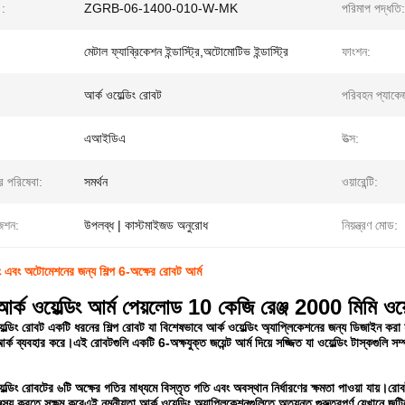
।:
ZGRB-06-1400-010-W-MK
পরিমাপ পদ্ধতি:
মেটাল ফ্যাব্রিকেশন ইন্ডাস্ট্রি,অটোমোটিভ ইন্ডাস্ট্রি
ফাংশন:
আর্ক ওয়েল্ডিং রোবট
পরিবহন প্যাকে
এআইডিএ
উত্স:
রে পরিষেবা:
সমর্থন
ওয়ারেন্টি:
জেশন:
উপলব্ধ | কাস্টমাইজড অনুরোধ
নিয়ন্ত্রণ মোড:
ং এবং অটোমেশনের জন্য শিল্প 6-অক্ষের রোবট আর্ম
আর্ক ওয়েল্ডিং আর্ম পেয়লোড 10 কেজি রেঞ্জ 2000 মিমি ওয়ে
েল্ডিং রোবট একটি ধরনের শিল্প রোবট যা বিশেষভাবে আর্ক ওয়েল্ডিং অ্যাপ্লিকেশনের জন্য ডিজাইন করা হয
্ক ব্যবহার করে।এই রোবটগুলি একটি 6-অক্ষযুক্ত জয়েন্ট আর্ম দিয়ে সজ্জিত যা ওয়েল্ডিং টাস্কগুলি সম্প
়েল্ডিং রোবটের ৬টি অক্ষের গতির মাধ্যমে বিস্তৃত গতি এবং অবস্থান নির্ধারণের ক্ষমতা পাওয়া যায়।রো
ামঞ্জস্য করতে সক্ষম করেএই নমনীয়তা আর্ক ওয়েল্ডিং অ্যাপ্লিকেশনগুলিতে অত্যন্ত গুরুত্বপূর্ণ যেখানে 