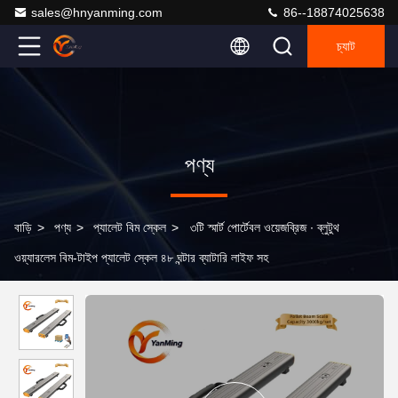
sales@hnyanming.com
86--18874025638
চ্যাট
পণ্য
বাড়ি
>
পণ্য
>
প্যালেট বিম স্কেল
>
৩টি স্মার্ট পোর্টেবল ওয়েজব্রিজ ∙ ব্লুটুথ
ওয়্যারলেস বিম-টাইপ প্যালেট স্কেল ৪৮ ঘন্টার ব্যাটারি লাইফ সহ