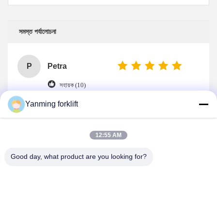
সমস্ত পর্যালোচনা
P
Petra
সহায়ক (10)
Yanming forklift
After we get the sample order, we re-ordered
5sets of strip scale D1,the product quality is
good,our customers like it well.
12:55 AM
Good day, what product are you looking for?
Tags: