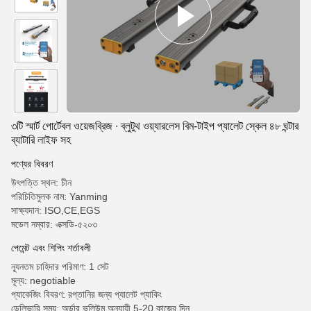
৩টি স্মার্ট পোর্টেবল ওয়েজব্রিজ ∙ ব্লুটুথ ওয়্যারলেস বিম-টাইপ প্যালেট স্কেল ৪৮ ঘন্টার
ব্যাটারি লাইফ সহ
পণ্যের বিবরণ
উৎপত্তি স্থল: চীন
পরিচিতিমুলক নাম: Yanming
সাক্ষ্যদান: ISO,CE,EGS
মডেল নম্বার: এক্সডি-৫২০৩
পেমেন্ট এবং শিপিং শর্তাবলী
ন্যূনতম চাহিদার পরিমাণ: 1 সেট
মূল্য: negotiable
প্যাকেজিং বিবরণ: রপ্তানির জন্য প্যালেট প্যাকিং
ডেলিভারি সময়: অর্ডার ভলিউম অনুযায়ী 5-20 কাজের দিন